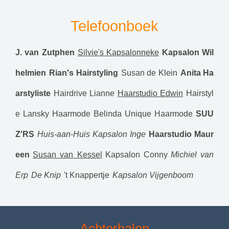
Telefoonboek
J. van Zutphen
Silvie's Kapsalonneke
Kapsalon Wil
helmien
Rian's Hairstyling
Susan de Klein
Anita Ha
arstyliste
Hairdrive Lianne
Haarstudio Edwin
Hairstyl
e Lansky
Haarmode Belinda
Unique Haarmode
SUU
Z'RS
Huis-aan-Huis Kapsalon Inge
Haarstudio Maur
een
Susan van Kessel
Kapsalon Conny
Michiel van
Erp
De Knip
't Knappertje
Kapsalon Vijgenboom
Achterhalen