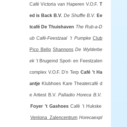
Café Victoria van Haperen V.O.F.
T
ed is Back B.V.
De Shuffle B.V.
Ee
tcafé De Thuishaven
The Rub-a-D
ub
Café-Feestzaal 't Pumpke
Club
Pico Bello
Shannons
De Wylderbe
ek
't Brugeind Sport- en Feestzalen
complex
V.O.F. D'n Terp
Café 't Ha
antje
Klubhoes Kare
Theatercafé d
e Artiest B.V.
Palladio Horeca B.V.
Foyer 't Gashoes
Café 't Hukske
Venlona Zalencentrum
Horecaexpl