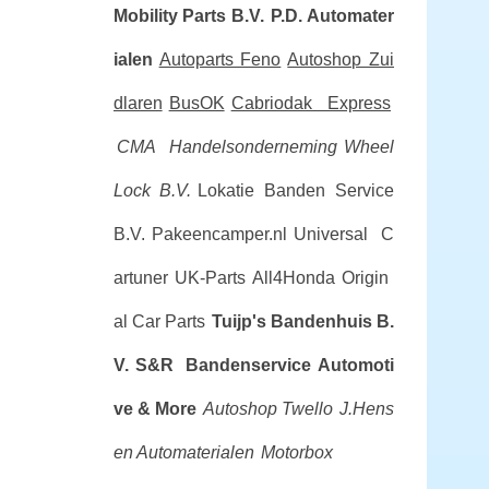
Mobility Parts B.V.
P.D. Automater
ialen
Autoparts Feno
Autoshop Zui
dlaren
BusOK
Cabriodak Express
CMA Handelsonderneming
Wheel
Lock B.V.
Lokatie Banden Service
B.V.
Pakeencamper.nl
Universal C
artuner
UK-Parts
All4Honda
Origin
al Car Parts
Tuijp's Bandenhuis B.
V.
S&R Bandenservice
Automoti
ve & More
Autoshop Twello
J.Hens
en Automaterialen
Motorbox