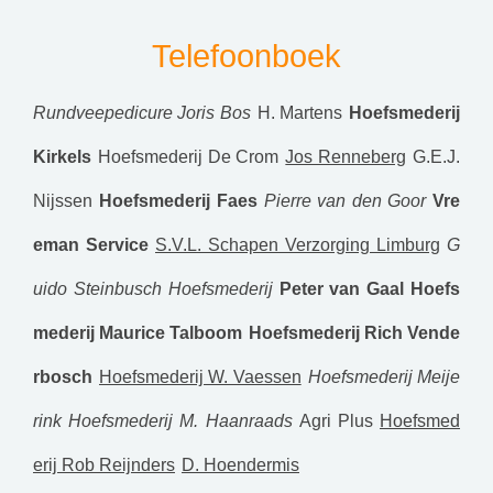
Telefoonboek
Rundveepedicure Joris Bos
H. Martens
Hoefsmederij
Kirkels
Hoefsmederij De Crom
Jos Renneberg
G.E.J.
Nijssen
Hoefsmederij Faes
Pierre van den Goor
Vre
eman Service
S.V.L. Schapen Verzorging Limburg
G
uido Steinbusch Hoefsmederij
Peter van Gaal
Hoefs
mederij Maurice Talboom
Hoefsmederij Rich Vende
rbosch
Hoefsmederij W. Vaessen
Hoefsmederij Meije
rink
Hoefsmederij M. Haanraads
Agri Plus
Hoefsmed
erij Rob Reijnders
D. Hoendermis