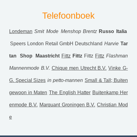
Telefoonboek
Londeman
Smit Mode Menshop
Brentz
Russo Italia
Speers London Retail GmbH Deutschland
Harvie
Tar
tan Shop Maastricht
Fittz
Fittz
Fittz
Fittz
Flashman
Mannenmode B.V.
Chique men Utrecht B.V.
Vinke G-
G. Special Sizes
in petto-mannen
Small & Tall; Buiten
gewoon in Maten
The English Hatter
Buitenkamp Her
enmode B.V.
Marquant Groningen B.V.
Christian Mod
e