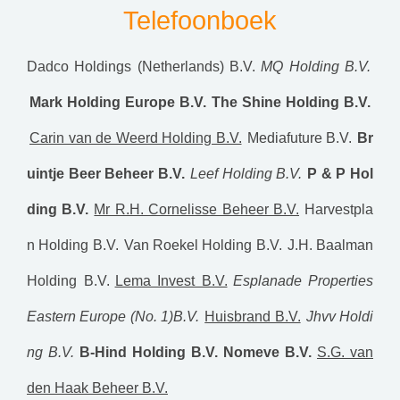
Telefoonboek
Dadco Holdings (Netherlands) B.V.
MQ Holding B.V.
Mark Holding Europe B.V.
The Shine Holding B.V.
Carin van de Weerd Holding B.V.
Mediafuture B.V.
Br
uintje Beer Beheer B.V.
Leef Holding B.V.
P & P Hol
ding B.V.
Mr R.H. Cornelisse Beheer B.V.
Harvestpla
n Holding B.V.
Van Roekel Holding B.V.
J.H. Baalman
Holding B.V.
Lema Invest B.V.
Esplanade Properties
Eastern Europe (No. 1)B.V.
Huisbrand B.V.
Jhvv Holdi
ng B.V.
B-Hind Holding B.V.
Nomeve B.V.
S.G. van
den Haak Beheer B.V.