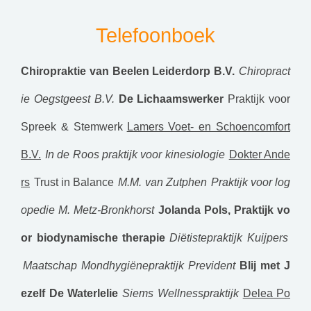
Telefoonboek
Chiropraktie van Beelen Leiderdorp B.V.
Chiropract
ie Oegstgeest B.V.
De Lichaamswerker
Praktijk voor
Spreek & Stemwerk
Lamers Voet- en Schoencomfort
B.V.
In de Roos praktijk voor kinesiologie
Dokter Ande
rs
Trust in Balance
M.M. van Zutphen
Praktijk voor log
opedie M. Metz-Bronkhorst
Jolanda Pols, Praktijk vo
or biodynamische therapie
Diëtistepraktijk Kuijpers
Maatschap Mondhygiënepraktijk Prevident
Blij met J
ezelf
De Waterlelie
Siems Wellnesspraktijk
Delea Po