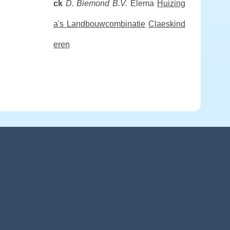
ck
D. Biemond B.V.
Elema
Huizing
a's Landbouwcombinatie
Claeskind
eren