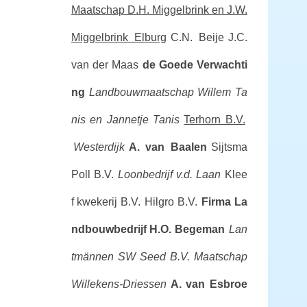
Maatschap D.H. Miggelbrink en J.W.
Miggelbrink Elburg
C.N. Beije
J.C.
van der Maas
de Goede Verwachti
ng
Landbouwmaatschap Willem Ta
nis en Jannetje Tanis
Terhorn B.V.
Westerdijk
A. van Baalen
Sijtsma
Poll B.V.
Loonbedrijf v.d. Laan
Klee
f kwekerij B.V.
Hilgro B.V.
Firma La
ndbouwbedrijf H.O. Begeman
Lan
tmännen SW Seed B.V.
Maatschap
Willekens-Driessen
A. van Esbroe