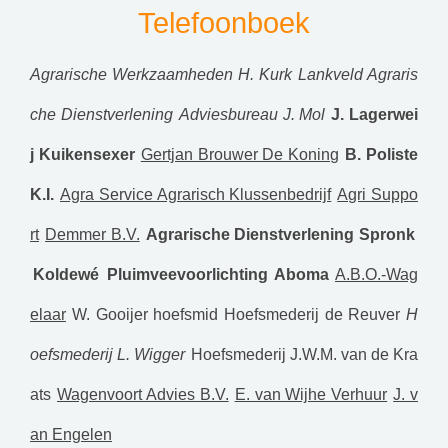
Telefoonboek
Agrarische Werkzaamheden H. Kurk
Lankveld Agraris
che Dienstverlening
Adviesbureau J. Mol
J. Lagerwei
j Kuikensexer
Gertjan Brouwer De Koning
B. Poliste
K.I.
Agra Service Agrarisch Klussenbedrijf
Agri Suppo
rt
Demmer B.V.
Agrarische Dienstverlening Spronk
Koldewé Pluimveevoorlichting
Aboma
A.B.O.-Wag
elaar
W. Gooijer hoefsmid
Hoefsmederij de Reuver
H
oefsmederij L. Wigger
Hoefsmederij J.W.M. van de Kra
ats
Wagenvoort Advies B.V.
E. van Wijhe Verhuur
J. v
an Engelen