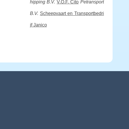
hipping B.V.
V.O.F. Cito
Petransport
B.V.
Scheepvaart en Transportbedri
jf Janico