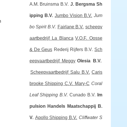
A.M. Bruinsma B.V.
J. Bergsma Sh
ipping B.V.
Jumbo Vision B.V.
Jum
n
bo Spirit B.V.
Fairlane B.V.
scheepv
aartbedrijf La Blanca
V.O.F. Oosse
& De Geus
Rederij Rijfers B.V.
Sch
eepvaartbedrijf Meggy
Olesia B.V.
Scheepvaartbedrijf Salu B.V.
Caris
brooke Shipping C.V. Mary-C
Coral
Leaf Shipping B.V.
Cunado B.V.
Im
pulsion Handels Maatschappij B.
V.
Apollo Shipping B.V.
Cliffwater S