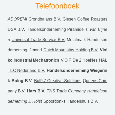
Telefoonboek
ADOREMI
Grondbalans B.V.
Giesen Coffee Roasters
USA B.V.
Handelsonderneming Piramide
T. van Bijne
n
Universal Trade Service B.V.
Metalmark
Handelson
derneming IJmond
Dutch Mountains Holding B.V.
Vini
ko Industrial Mechatronics
V.O.F. De 2 Hoekjes
HAL
TEC Nederland B.V.
Handelsonderneming Wiegerin
k
Bolog B.V.
Bull57 Creative Solutions
Queens Com
pany B.V.
Hars B.V.
TNS Trade Company
Handelson
derneming J. Holst
Spoordonks Handelshuis B.V.