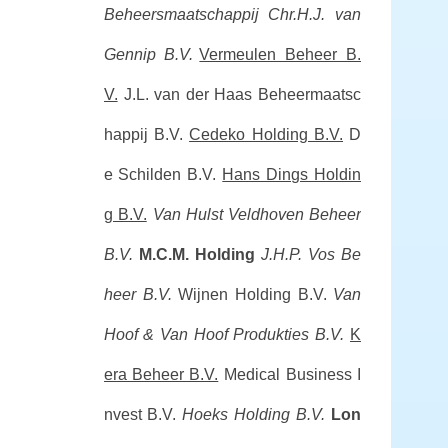
Beheersmaatschappij Chr.H.J. van
Gennip B.V.
Vermeulen Beheer B.
V.
J.L. van der Haas Beheermaatsc
happij B.V.
Cedeko Holding B.V.
D
e Schilden B.V.
Hans Dings Holdin
g B.V.
Van Hulst Veldhoven Beheer
B.V.
M.C.M. Holding
J.H.P. Vos Be
heer B.V.
Wijnen Holding B.V.
Van
Hoof & Van Hoof Produkties B.V.
K
era Beheer B.V.
Medical Business I
nvest B.V.
Hoeks Holding B.V.
Lon