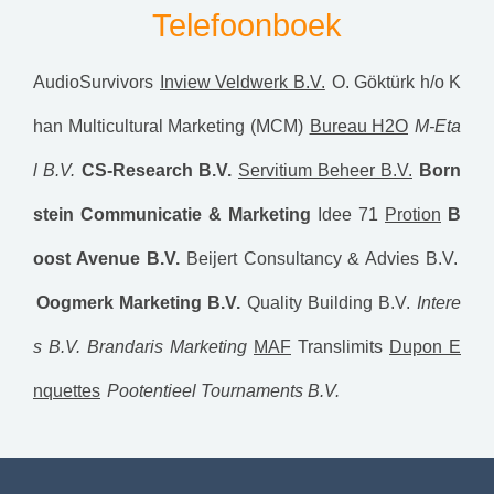
Telefoonboek
AudioSurvivors
Inview Veldwerk B.V.
O. Göktürk h/o K
han Multicultural Marketing (MCM)
Bureau H2O
M-Eta
l B.V.
CS-Research B.V.
Servitium Beheer B.V.
Born
stein Communicatie & Marketing
Idee 71
Protion
B
oost Avenue B.V.
Beijert Consultancy & Advies B.V.
Oogmerk Marketing B.V.
Quality Building B.V.
Intere
s B.V.
Brandaris Marketing
MAF
Translimits
Dupon E
nquettes
Pootentieel Tournaments B.V.