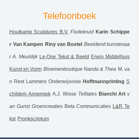
Telefoonboek
Houtkamp Sculptures B.V.
Fluitekruid
Karin Schippe
r
Van Kampen
Riny van Boxtel
Beeldend kunstenaa
r A. Meuldijk
Le-One Tekst & Beeld
Erwin Middelhuis
Kunst en Vorm
Bloemenboutique Nanda & Thea
M. va
n Rest
Lammers Onderwijsvisie
Hoffmannprinting
S
childerij Annemiek
A.J. Wisse
Telltales
Bianchi Art
v
an Gunst Groencreaties
Beta Communicaties
L&R Te
kst
Pronkscriptum