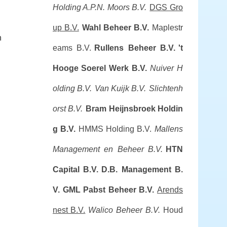
Holding A.P.N. Moors B.V.
DGS Gro
up B.V.
Wahl Beheer B.V.
Maplestr
n
eams B.V.
Rullens Beheer B.V.
't
Hooge Soerel Werk B.V.
Nuiver H
olding B.V.
Van Kuijk B.V.
Slichtenh
orst B.V.
Bram Heijnsbroek Holdin
g B.V.
HMMS Holding B.V.
Mallens
Management en Beheer B.V.
HTN
Capital B.V.
D.B. Management B.
V.
GML Pabst Beheer B.V.
Arends
nest B.V.
Walico Beheer B.V.
Houd