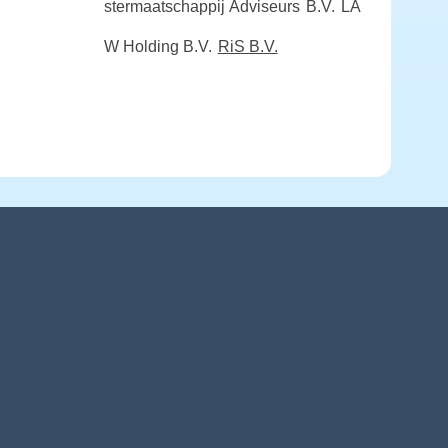
stermaatschappij Adviseurs B.V.
LA
W Holding B.V.
RiS B.V.