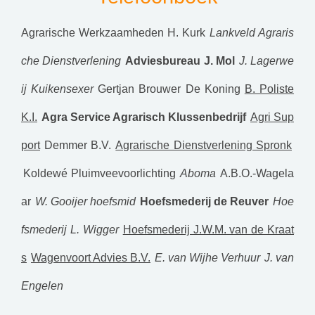
Agrarische Werkzaamheden H. Kurk
Lankveld Agraris
che Dienstverlening
Adviesbureau J. Mol
J. Lagerwe
ij Kuikensexer
Gertjan Brouwer De Koning
B. Poliste
K.I.
Agra Service Agrarisch Klussenbedrijf
Agri Sup
port
Demmer B.V.
Agrarische Dienstverlening Spronk
Koldewé Pluimveevoorlichting
Aboma
A.B.O.-Wagela
ar
W. Gooijer hoefsmid
Hoefsmederij de Reuver
Hoe
fsmederij L. Wigger
Hoefsmederij J.W.M. van de Kraat
s
Wagenvoort Advies B.V.
E. van Wijhe Verhuur
J. van
Engelen