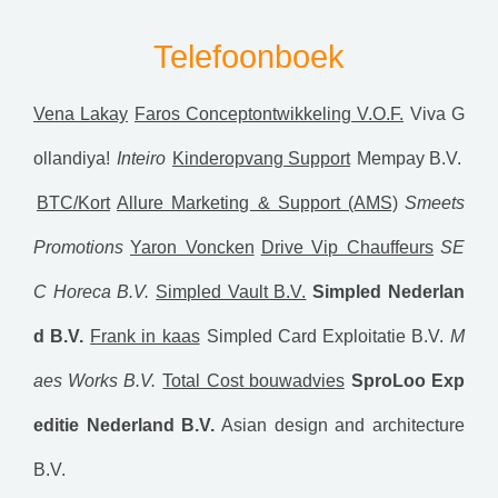
Telefoonboek
Vena Lakay
Faros Conceptontwikkeling V.O.F.
Viva G
ollandiya!
Inteiro
Kinderopvang Support
Mempay B.V.
BTC/Kort
Allure Marketing & Support (AMS)
Smeets
Promotions
Yaron Voncken
Drive Vip Chauffeurs
SE
C Horeca B.V.
Simpled Vault B.V.
Simpled Nederlan
d B.V.
Frank in kaas
Simpled Card Exploitatie B.V.
M
aes Works B.V.
Total Cost bouwadvies
SproLoo Exp
editie Nederland B.V.
Asian design and architecture
B.V.