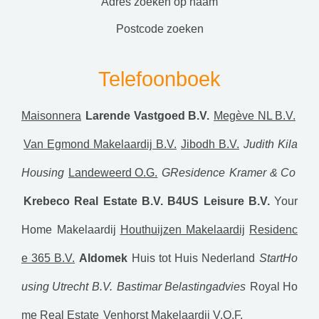
adres zoeken op naam
postcode zoeken
Telefoonboek
Maisonnera
Larende Vastgoed B.V.
Megève NL B.V.
Van Egmond Makelaardij B.V.
Jibodh B.V.
Judith Kila
Housing
Landeweerd O.G.
GResidence
Kramer & Co
Krebeco Real Estate B.V.
B4US Leisure B.V.
Your
Home Makelaardij
Houthuijzen Makelaardij
Residenc
e 365 B.V.
Aldomek
Huis tot Huis Nederland
StartHo
using Utrecht B.V.
Bastimar Belastingadvies
Royal Ho
me Real Estate
Venhorst Makelaardij V.O.F.