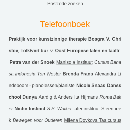
postcode zoeken
Telefoonboek
Praktijk voor kunstzinnige therapie Bosgra
V. Chri
stov, Tolk/vert.bur. v. Oost-Europese talen en taaltr.
Petra van der Snoek
Manisola Instituut
Cursus Baha
sa Indonesia
Ton Wester
Brenda Frans
Alexandra Li
ndeboom - pianolessen/pianiste
Nicole Snaas
Danss
chool Dunya
Aardig & Anders
Ita Hijmans
Roma Bak
er
Niche Instinct
S.S. Walker
taleninstituut Steenbee
k
Bewegen voor Ouderen
Milena Doykova Taalcursus