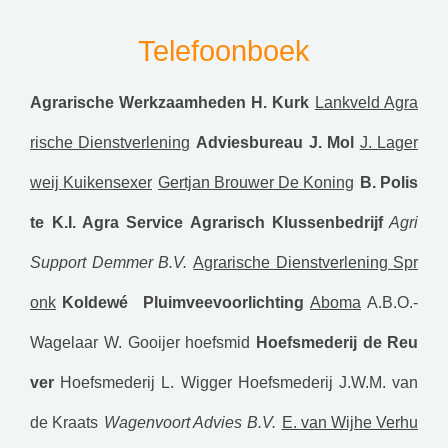
Telefoonboek
Agrarische Werkzaamheden H. Kurk
Lankveld Agra
rische Dienstverlening
Adviesbureau J. Mol
J. Lager
weij Kuikensexer
Gertjan Brouwer De Koning
B. Polis
te K.I.
Agra Service Agrarisch Klussenbedrijf
Agri
Support
Demmer B.V.
Agrarische Dienstverlening Spr
onk
Koldewé Pluimveevoorlichting
Aboma
A.B.O.-
Wagelaar
W. Gooijer hoefsmid
Hoefsmederij de Reu
ver
Hoefsmederij L. Wigger
Hoefsmederij J.W.M. van
de Kraats
Wagenvoort Advies B.V.
E. van Wijhe Verhu