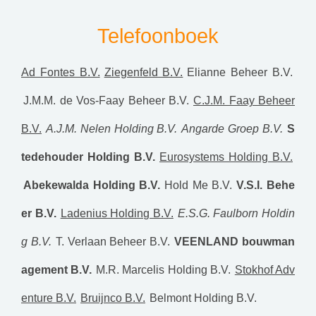
Telefoonboek
Ad Fontes B.V.
Ziegenfeld B.V.
Elianne Beheer B.V.
J.M.M. de Vos-Faay Beheer B.V.
C.J.M. Faay Beheer
B.V.
A.J.M. Nelen Holding B.V.
Angarde Groep B.V.
S
tedehouder Holding B.V.
Eurosystems Holding B.V.
Abekewalda Holding B.V.
Hold Me B.V.
V.S.I. Behe
er B.V.
Ladenius Holding B.V.
E.S.G. Faulborn Holdin
g B.V.
T. Verlaan Beheer B.V.
VEENLAND bouwman
agement B.V.
M.R. Marcelis Holding B.V.
Stokhof Adv
enture B.V.
Bruijnco B.V.
Belmont Holding B.V.