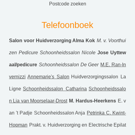
postcode zoeken
Telefoonboek
Salon voor Huidverzorging Alma Kok
M. v. Voorthui
zen Pedicure
Schoonheidssalon Nicole
Jose Uyttew
aal/pedicure
Schoonheidssalon De Geer
M.E. Ran-In
vernizzi
Annemarie's Salon
Huidverzorgingssalon La
Ligne
Schoonheidssalon Catharina
Schoonheidssalo
n Lia van Moorselaar-Drost
M. Hardus-Heerkens
E. v
an 't Padje
Schoonheidssalon Anja
Petrinka C. Kwint-
Hopman
Prakt. v. Huidverzorging en Electrische Epilat