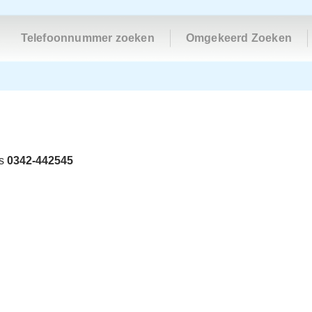
Telefoonnummer zoeken
Omgekeerd Zoeken
is
0342-442545