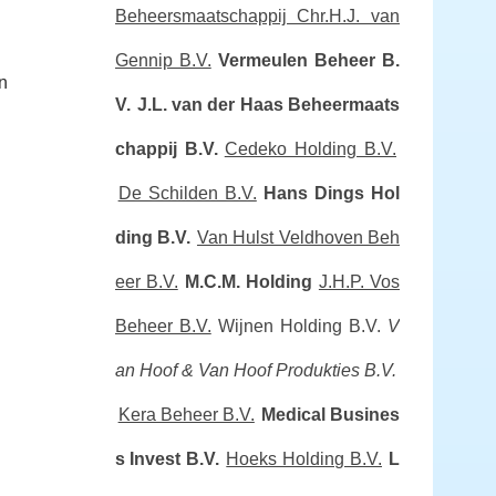
Beheersmaatschappij Chr.H.J. van
Gennip B.V.
Vermeulen Beheer B.
n
V.
J.L. van der Haas Beheermaats
chappij B.V.
Cedeko Holding B.V.
De Schilden B.V.
Hans Dings Hol
ding B.V.
Van Hulst Veldhoven Beh
eer B.V.
M.C.M. Holding
J.H.P. Vos
Beheer B.V.
Wijnen Holding B.V.
V
an Hoof & Van Hoof Produkties B.V.
Kera Beheer B.V.
Medical Busines
s Invest B.V.
Hoeks Holding B.V.
L