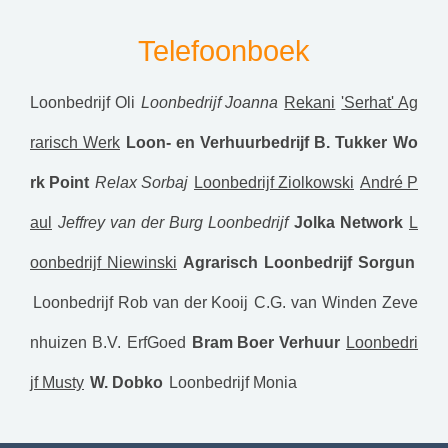
Telefoonboek
Loonbedrijf Oli
Loonbedrijf Joanna
Rekani
'Serhat' Ag
rarisch Werk
Loon- en Verhuurbedrijf B. Tukker
Wo
rk Point
Relax Sorbaj
Loonbedrijf Ziolkowski
André P
aul
Jeffrey van der Burg Loonbedrijf
Jolka Network
L
oonbedrijf Niewinski
Agrarisch Loonbedrijf Sorgun
Loonbedrijf Rob van der Kooij
C.G. van Winden Zeve
nhuizen B.V.
ErfGoed
Bram Boer Verhuur
Loonbedri
jf Musty
W. Dobko
Loonbedrijf Monia