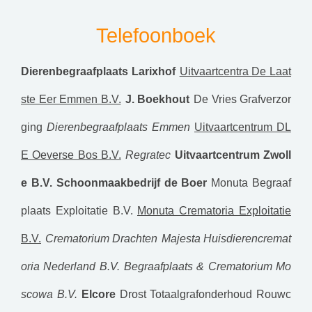
Telefoonboek
Dierenbegraafplaats Larixhof
Uitvaartcentra De Laat
ste Eer Emmen B.V.
J. Boekhout
De Vries Grafverzor
ging
Dierenbegraafplaats Emmen
Uitvaartcentrum DL
E Oeverse Bos B.V.
Regratec
Uitvaartcentrum Zwoll
e B.V.
Schoonmaakbedrijf de Boer
Monuta Begraaf
plaats Exploitatie B.V.
Monuta Crematoria Exploitatie
B.V.
Crematorium Drachten
Majesta Huisdierencremat
oria Nederland B.V.
Begraafplaats & Crematorium Mo
scowa B.V.
Elcore
Drost Totaalgrafonderhoud
Rouwc