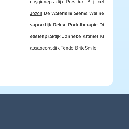
dhygiënepraktijk Prevident
Blij met
Jezelf
De Waterlelie
Siems Wellne
sspraktijk
Delea Podotherapie
Di
ëtistenpraktijk Janneke Kramer
M
assagepraktijk Tendo
BriteSmile