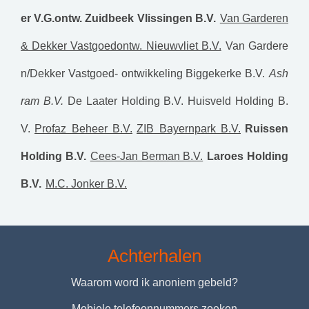
er V.G.ontw. Zuidbeek Vlissingen B.V.
Van Garderen
& Dekker Vastgoedontw. Nieuwvliet B.V.
Van Gardere
n/Dekker Vastgoed- ontwikkeling Biggekerke B.V.
Ash
ram B.V.
De Laater Holding B.V.
Huisveld Holding B.
V.
Profaz Beheer B.V.
ZIB Bayernpark B.V.
Ruissen
Holding B.V.
Cees-Jan Berman B.V.
Laroes Holding
B.V.
M.C. Jonker B.V.
Achterhalen
Waarom word ik anoniem gebeld?
Mobiele telefoonnummers zoeken