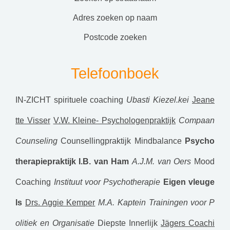
adres zoeken op naam
postcode zoeken
Telefoonboek
IN-ZICHT spirituele coaching
Ubasti
Kiezel.kei
Jeane
tte Visser
V.W. Kleine- Psychologenpraktijk
Compaan
Counseling
Counsellingpraktijk Mindbalance
Psycho
therapiepraktijk I.B. van Ham
A.J.M. van Oers
Mood
Coaching
Instituut voor Psychotherapie
Eigen vleuge
ls
Drs. Aggie Kemper
M.A. Kaptein
Trainingen voor P
olitiek en Organisatie
Diepste Innerlijk
Jägers Coachi