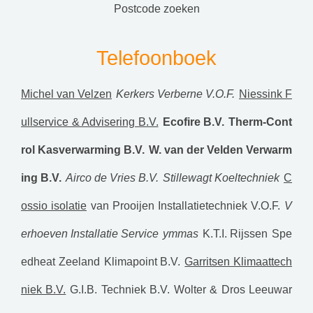
postcode zoeken
Telefoonboek
Michel van Velzen
Kerkers Verberne V.O.F.
Niessink F
ullservice & Advisering B.V.
Ecofire B.V.
Therm-Cont
rol Kasverwarming B.V.
W. van der Velden Verwarm
ing B.V.
Airco de Vries B.V.
Stillewagt Koeltechniek
C
ossio isolatie
van Prooijen Installatietechniek V.O.F.
V
erhoeven Installatie Service
ymmas
K.T.I. Rijssen
Spe
edheat Zeeland
Klimapoint B.V.
Garritsen Klimaattech
niek B.V.
G.I.B. Techniek B.V.
Wolter & Dros Leeuwar