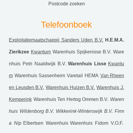
postcode zoeken
Telefoonboek
Exploitatiemaatschappij Sanders Uden B.V.
H.E.M.A.
Zierikzee
Kwantum
Warenhuis Spijkenisse B.V.
Ware
nhuis Petri Naaldwijk B.V.
Warenhuis Lisse
Kwantu
m
Warenhuis Sassenheim
Varetail
HEMA
Van Rheen
en Leusden B.V.
Warenhuis Huizen B.V.
Warenhuis J.
Kemperink
Warenhuis Ten Hertog Ommen B.V.
Waren
huis Wildenborg B.V.
Wikkerink-Winterswijk B.V.
Firm
a Nip
Elbertsen Warenhuis
Warenhuis Fidom V.O.F.