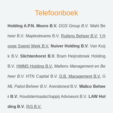
Telefoonboek
Holding A.P.N. Moors B.V.
DGS Group B.V.
Wahl Be
heer B.V.
Maplestreams B.V.
Rullens Beheer B.V.
't H
ooge Soerel Werk B.V.
Nuiver Holding B.V.
Van Kuij
k B.V.
Slichtenhorst B.V.
Bram Heijnsbroek Holding
B.V.
HMMS Holding B.V.
Mallens Management en Be
heer B.V.
HTN Capital B.V.
D.B. Management B.V.
G
ML Pabst Beheer B.V.
Arendsnest B.V.
Walico Behee
r B.V.
Houdstermaatschappij Adviseurs B.V.
LAW Hol
ding B.V.
RiS B.V.