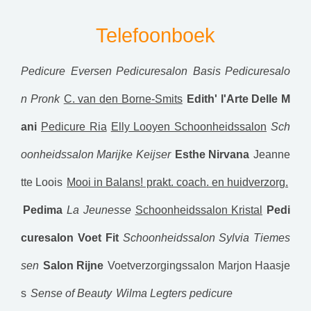
Telefoonboek
Pedicure Eversen
Pedicuresalon Basis
Pedicuresalo
n Pronk
C. van den Borne-Smits
Edith' l'Arte Delle M
ani
Pedicure Ria
Elly Looyen Schoonheidssalon
Sch
oonheidssalon Marijke Keijser
Esthe Nirvana
Jeanne
tte Loois
Mooi in Balans! prakt. coach. en huidverzorg.
Pedima
La Jeunesse
Schoonheidssalon Kristal
Pedi
curesalon Voet Fit
Schoonheidssalon Sylvia Tiemes
sen
Salon Rijne
Voetverzorgingssalon Marjon Haasje
s
Sense of Beauty
Wilma Legters pedicure