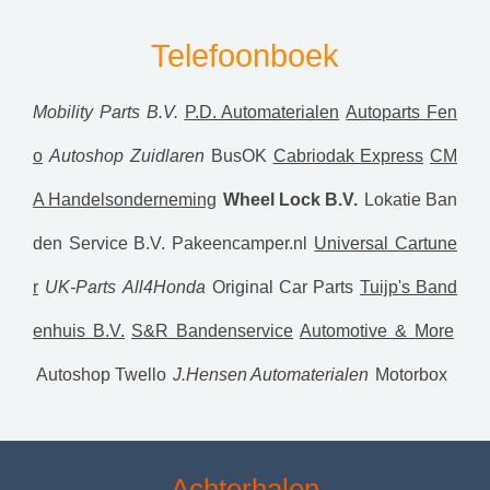
Telefoonboek
Mobility Parts B.V.
P.D. Automaterialen
Autoparts Fen
o
Autoshop Zuidlaren
BusOK
Cabriodak Express
CM
A Handelsonderneming
Wheel Lock B.V.
Lokatie Ban
den Service B.V.
Pakeencamper.nl
Universal Cartune
r
UK-Parts
All4Honda
Original Car Parts
Tuijp's Band
enhuis B.V.
S&R Bandenservice
Automotive & More
Autoshop Twello
J.Hensen Automaterialen
Motorbox
Achterhalen