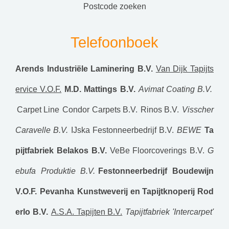
postcode zoeken
Telefoonboek
Arends Industriële Laminering B.V.
Van Dijk Tapijts
ervice V.O.F.
M.D. Mattings B.V.
Avimat Coating B.V.
Carpet Line
Condor Carpets B.V.
Rinos B.V.
Visscher
Caravelle B.V.
IJska Festonneerbedrijf B.V.
BEWE
Ta
pijtfabriek Belakos B.V.
VeBe Floorcoverings B.V.
G
ebufa Produktie B.V.
Festonneerbedrijf Boudewijn
V.O.F.
Pevanha
Kunstweverij en Tapijtknoperij Rod
erlo B.V.
A.S.A. Tapijten B.V.
Tapijtfabriek 'Intercarpet'