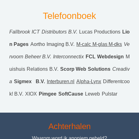
Telefoonboek
Fallbrook ICT Distributors B.V.
Lucas Productions
Lio
n Pages
Aortho Imaging B.V.
M-calc M-glas M-dks
Ve
rvoorn Beheer B.V.
Interconnectix
FCL Webdesign
M
uishuis Relations B.V.
Scorp Web Solutions
Creadiv
a
Sigmex B.V.
Interburen.nl
Alpha-Lynx
Differentcoo
k! B.V.
XIOX
Pimgee
SoftCause
Leweb
Pulstar
Achterhalen
Waarom word ik anoniem gebeld?