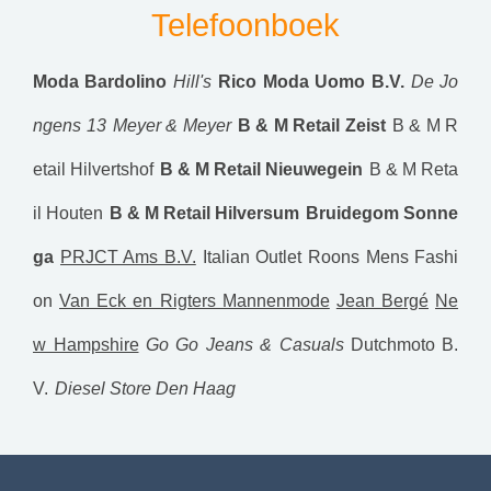
Telefoonboek
Moda Bardolino
Hill's
Rico Moda Uomo B.V.
De Jo
ngens 13
Meyer & Meyer
B & M Retail Zeist
B & M R
etail Hilvertshof
B & M Retail Nieuwegein
B & M Reta
il Houten
B & M Retail Hilversum
Bruidegom Sonne
ga
PRJCT Ams B.V.
Italian Outlet
Roons Mens Fashi
on
Van Eck en Rigters Mannenmode
Jean Bergé
Ne
w Hampshire
Go Go Jeans & Casuals
Dutchmoto B.
V.
Diesel Store Den Haag