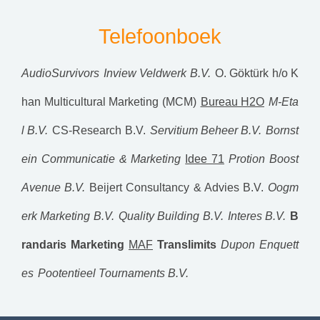
Telefoonboek
AudioSurvivors
Inview Veldwerk B.V.
O. Göktürk h/o K
han Multicultural Marketing (MCM)
Bureau H2O
M-Eta
l B.V.
CS-Research B.V.
Servitium Beheer B.V.
Bornst
ein Communicatie & Marketing
Idee 71
Protion
Boost
Avenue B.V.
Beijert Consultancy & Advies B.V.
Oogm
erk Marketing B.V.
Quality Building B.V.
Interes B.V.
B
randaris Marketing
MAF
Translimits
Dupon Enquett
es
Pootentieel Tournaments B.V.