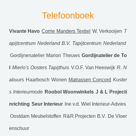
Telefoonboek
Vivante Havo
Corrie Manders Textiel
W. Verkooijen
T
apijtcentrum Nederland B.V.
Tapijtcentrum Nederland
Gordijnenatelier Marion Theuws
Gordijnatelier de To
l
Mierlo's Oosters Tapijthuis
V.O.F. Van Heeswijk
R. N
abuurs
Haarbosch Wonen
Matrassen Concord
Kuster
s Interieurmode
Roobol Woonwinkels
J & L Projecti
nrichting
Seur Interieur
Ine v.d. Wiel Interieur-Advies
Oostdam Meubelstoffen
R&R Projecten B.V.
De Vloer
enschuur