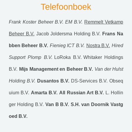
Telefoonboek
Frank Koster Beheer B.V.
EM B.V.
Remmelt Vetkamp
Beheer B.V.
Jacob Joldersma Holding B.V.
Frans Na
bben Beheer B.V.
Fienieg ICT B.V.
Nostra B.V.
Hired
Support Plomp B.V.
LoRoka B.V.
Whitaker Holdings
B.V.
Mijs Management en Beheer B.V.
Van der Hulst
Holding B.V.
Dusantos B.V.
DS-Services B.V.
Obseq
uium B.V.
Amarta B.V.
All Russian Art B.V.
L. Hollin
ger Holding B.V.
Van B B.V.
S.H. van Doornik Vastg
oed B.V.