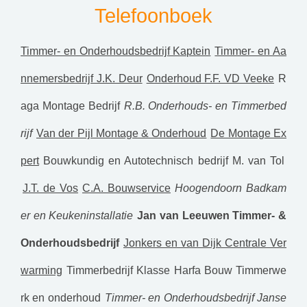
Telefoonboek
Timmer- en Onderhoudsbedrijf Kaptein
Timmer- en Aa
nnemersbedrijf J.K. Deur
Onderhoud F.F. VD Veeke
R
aga Montage Bedrijf
R.B. Onderhouds- en Timmerbed
rijf
Van der Pijl Montage & Onderhoud
De Montage Ex
pert
Bouwkundig en Autotechnisch bedrijf M. van Tol
J.T. de Vos
C.A. Bouwservice
Hoogendoorn Badkam
er en Keukeninstallatie
Jan van Leeuwen Timmer- &
Onderhoudsbedrijf
Jonkers en van Dijk Centrale Ver
warming
Timmerbedrijf Klasse
Harfa Bouw Timmerwe
rk en onderhoud
Timmer- en Onderhoudsbedrijf Janse