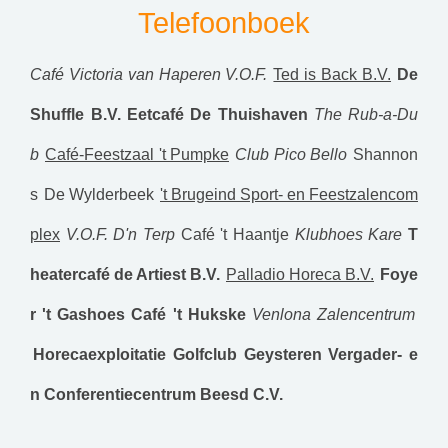
Telefoonboek
Café Victoria van Haperen V.O.F.
Ted is Back B.V.
De
Shuffle B.V.
Eetcafé De Thuishaven
The Rub-a-Du
b
Café-Feestzaal 't Pumpke
Club Pico Bello
Shannon
s
De Wylderbeek
't Brugeind Sport- en Feestzalencom
plex
V.O.F. D'n Terp
Café 't Haantje
Klubhoes Kare
T
heatercafé de Artiest B.V.
Palladio Horeca B.V.
Foye
r 't Gashoes
Café 't Hukske
Venlona Zalencentrum
Horecaexploitatie Golfclub Geysteren
Vergader- e
n Conferentiecentrum Beesd C.V.