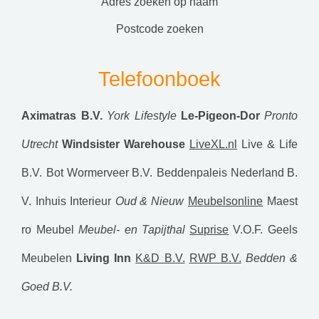
adres zoeken op naam
postcode zoeken
Telefoonboek
Aximatras B.V.
York Lifestyle
Le-Pigeon-Dor
Pronto
Utrecht
Windsister Warehouse
LiveXL.nl
Live & Life
B.V.
Bot Wormerveer B.V.
Beddenpaleis Nederland B.
V.
Inhuis Interieur
Oud & Nieuw
Meubelsonline
Maest
ro Meubel
Meubel- en Tapijthal
Suprise
V.O.F. Geels
Meubelen
Living Inn
K&D B.V.
RWP B.V.
Bedden &
Goed B.V.