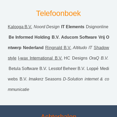
Telefoonboek
Kalooga B.V.
Noord Design
IT Elements
Dsignonline
Be Informed Holding B.V.
Aducom Software
Vrij O
ntwerp Nederland
Ringnald B.V.
Altitudo IT
Shadow
style
I-wax International B.V.
HC Designs
OraQ B.V.
Betula Software B.V.
Lesstof Beheer B.V.
Loppé
Medi
webs B.V.
Imakerz
Seasons
D-Solution internet & co
mmunicatie
Achterhalen