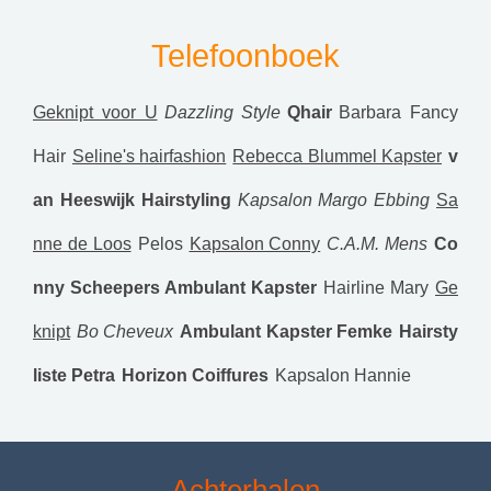
Telefoonboek
Geknipt voor U
Dazzling Style
Qhair
Barbara Fancy
Hair
Seline's hairfashion
Rebecca Blummel Kapster
v
an Heeswijk Hairstyling
Kapsalon Margo Ebbing
Sa
nne de Loos
Pelos
Kapsalon Conny
C.A.M. Mens
Co
nny Scheepers Ambulant Kapster
Hairline Mary
Ge
knipt
Bo Cheveux
Ambulant Kapster Femke
Hairsty
liste Petra
Horizon Coiffures
Kapsalon Hannie
Achterhalen