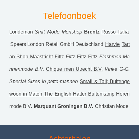
Telefoonboek
Londeman
Smit Mode Menshop
Brentz
Russo Italia
Speers London Retail GmbH Deutschland
Harvie
Tart
an Shop Maastricht
Fittz
Fittz
Fittz
Fittz
Flashman Ma
nnenmode B.V.
Chique men Utrecht B.V.
Vinke G-G.
Special Sizes
in petto-mannen
Small & Tall; Buitenge
woon in Maten
The English Hatter
Buitenkamp Heren
mode B.V.
Marquant Groningen B.V.
Christian Mode
Achterhalen