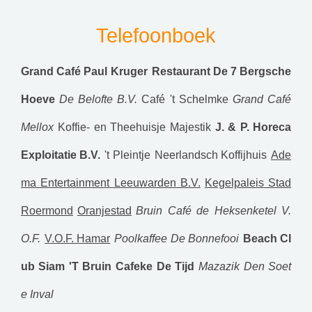
Telefoonboek
Grand Café Paul Kruger
Restaurant De 7 Bergsche
Hoeve
De Belofte B.V.
Café 't Schelmke
Grand Café
Mellox
Koffie- en Theehuisje Majestik
J. & P. Horeca
Exploitatie B.V.
't Pleintje
Neerlandsch Koffijhuis
Ade
ma Entertainment Leeuwarden B.V.
Kegelpaleis Stad
Roermond
Oranjestad
Bruin Café de Heksenketel V.
O.F.
V.O.F. Hamar
Poolkaffee De Bonnefooi
Beach Cl
ub Siam
'T Bruin Cafeke
De Tijd
Mazazik
Den Soet
e Inval