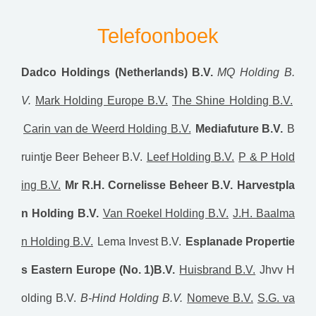
Telefoonboek
Dadco Holdings (Netherlands) B.V.
MQ Holding B.
V.
Mark Holding Europe B.V.
The Shine Holding B.V.
Carin van de Weerd Holding B.V.
Mediafuture B.V.
B
ruintje Beer Beheer B.V.
Leef Holding B.V.
P & P Hold
ing B.V.
Mr R.H. Cornelisse Beheer B.V.
Harvestpla
n Holding B.V.
Van Roekel Holding B.V.
J.H. Baalma
n Holding B.V.
Lema Invest B.V.
Esplanade Propertie
s Eastern Europe (No. 1)B.V.
Huisbrand B.V.
Jhvv H
olding B.V.
B-Hind Holding B.V.
Nomeve B.V.
S.G. va