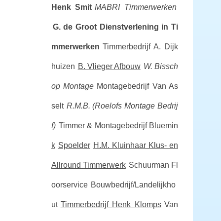
Henk Smit
MABRI Timmerwerken
G. de Groot Dienstverlening in Ti
mmerwerken
Timmerbedrijf A. Dijk
huizen
B. Vlieger Afbouw
W. Bissch
op Montage
Montagebedrijf Van As
selt
R.M.B. (Roelofs Montage Bedrij
f)
Timmer & Montagebedrijf Bluemin
k
Spoelder
H.M. Kluinhaar Klus- en
Allround Timmerwerk
Schuurman Fl
oorservice
Bouwbedrijf/Landelijkho
ut
Timmerbedrijf Henk Klomps
Van