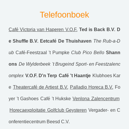
Telefoonboek
Café Victoria van Haperen V.O.F.
Ted is Back B.V.
D
e Shuffle B.V.
Eetcafé De Thuishaven
The Rub-a-D
ub
Café-Feestzaal 't Pumpke
Club Pico Bello
Shann
ons
De Wylderbeek
't Brugeind Sport- en Feestzalenc
omplex
V.O.F. D'n Terp
Café 't Haantje
Klubhoes Kar
e
Theatercafé de Artiest B.V.
Palladio Horeca B.V.
Fo
yer 't Gashoes
Café 't Hukske
Venlona Zalencentrum
Horecaexploitatie Golfclub Geysteren
Vergader- en C
onferentiecentrum Beesd C.V.