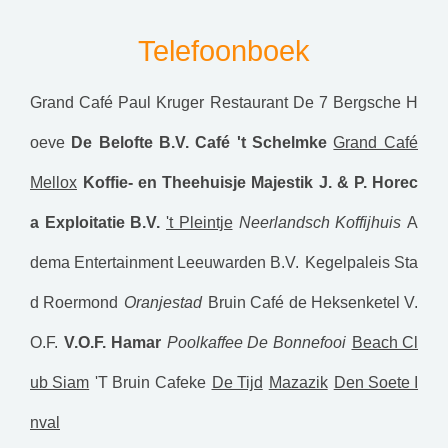
Telefoonboek
Grand Café Paul Kruger
Restaurant De 7 Bergsche H
oeve
De Belofte B.V.
Café 't Schelmke
Grand Café
Mellox
Koffie- en Theehuisje Majestik
J. & P. Horec
a Exploitatie B.V.
't Pleintje
Neerlandsch Koffijhuis
A
dema Entertainment Leeuwarden B.V.
Kegelpaleis Sta
d Roermond
Oranjestad
Bruin Café de Heksenketel V.
O.F.
V.O.F. Hamar
Poolkaffee De Bonnefooi
Beach Cl
ub Siam
'T Bruin Cafeke
De Tijd
Mazazik
Den Soete I
nval